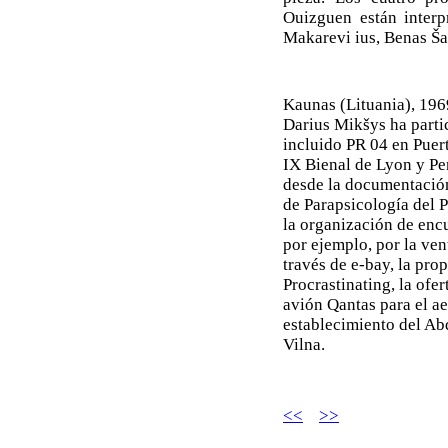
Ouizguen están interp
Makarevi ius, Benas Ša
Kaunas (Lituania), 1969
Darius Mikšys ha parti
incluido PR 04 en Puert
IX Bienal de Lyon y Pe
desde la documentación 
de Parapsicología del P
la organización de encu
por ejemplo, por la ven
través de e-bay, la pr
Procrastinating, la of
avión Qantas para el a
establecimiento del Ab
Vilna.
<<
>>