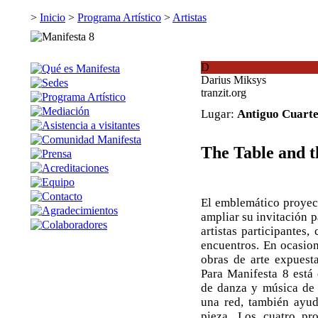
>
Inicio
>
Programa Artístico
>
Artistas
D
Darius Miksys
tranzit.org
Lugar:
Antiguo Cuartel
The Table and t
El emblemático proyec
ampliar su invitación p
artistas participantes
encuentros. En ocasion
obras de arte expuesta
Para Manifesta 8 está
de danza y música de
una red, también ayu
pieza. Los cuatro pr